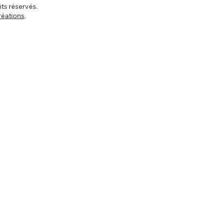
ts réservés.
réations
.