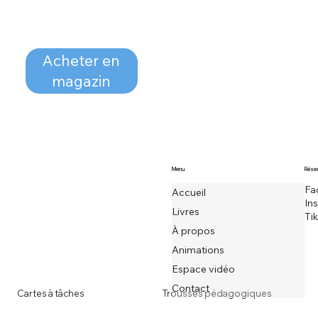
Acheter en
magazin
Menu
Résea
Fa
Accueil
In
Livres
Ti
À propos
Animations
Espace vidéo
Contact
Cartes à tâches
Trousses pédagogiques