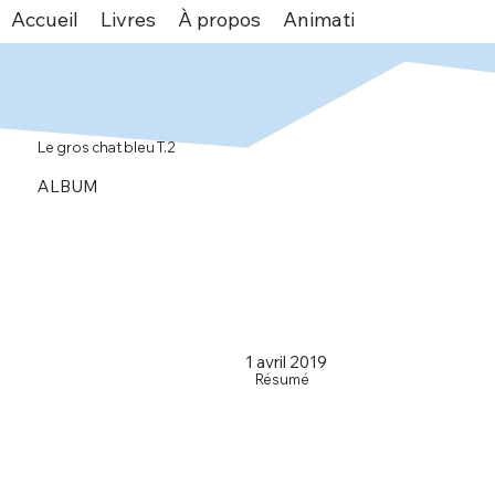
Accueil
Livres
À propos
Animations
Espace v
Le gros chat bleu T.2
ALBUM
1 avril 2019
Résumé