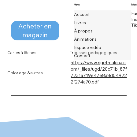
Menu
Résea
Fa
Accueil
In
Livres
Acheter en
Ti
À propos
magazin
Animations
Espace vidéo
Cartes à tâches
Trousses pédagogiques
Contact
https://www.rigetmakina.c
om/_files/ugd/20c71b_87f
Coloriage & autres
7231a719e47e8a8d04922
2f274a70.pdf