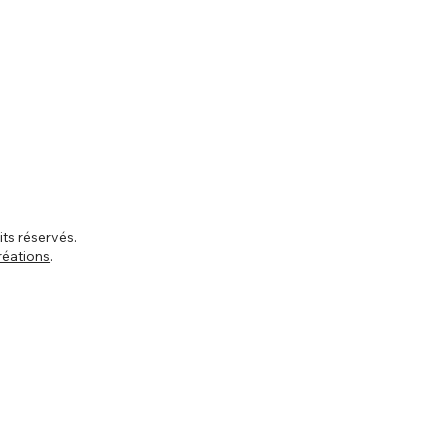
ts réservés.
réations
.