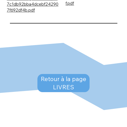
f.pdf
7c1db92bba4dcebf24290
7f692df4b.pdf
Retour à la page
LIVRES