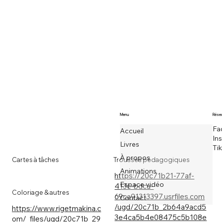
Menu
Résea
Fa
Accueil
In
Livres
Ti
À propos
Cartes à tâches
Trousses pédagogiques
Animations
https://20c71b21-77af-
Espace vidéo
413c-bdca-
Coloriage & autres
69ca91313397.usrfiles.com
Contact
/ugd/20c71b_2b64a9acd5
https://www.rigetmakina.c
3e4ca5b4e08475c5b108e
om/_files/ugd/20c71b_29