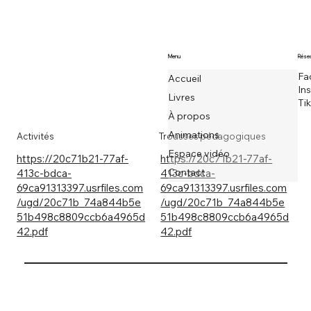
Menu
Résea
Fa
Accueil
In
Livres
Ti
À propos
Animations
Activités
Trousses pédagogiques
Espace vidéo
https://20c71b21-77af-
https://20c71b21-77af-
Contact
413c-bdca-
413c-bdca-
69ca91313397.usrfiles.com
69ca91313397.usrfiles.com
/ugd/20c71b_74a844b5e
/ugd/20c71b_74a844b5e
51b498c8809ccb6a4965d
51b498c8809ccb6a4965d
42.pdf
42.pdf