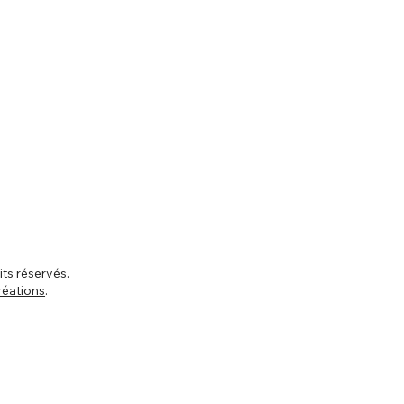
ts réservés.
réations
.