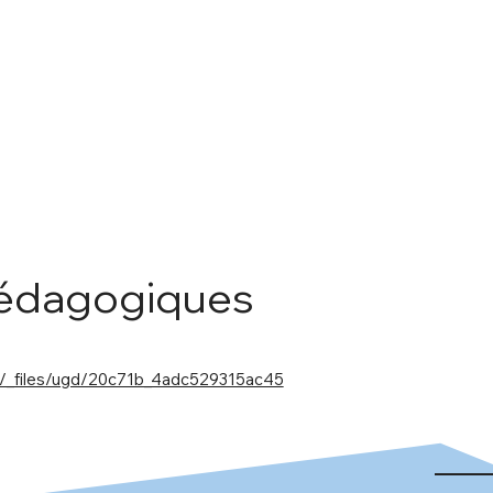
pédagogiques
m/_files/ugd/20c71b_4adc529315ac45