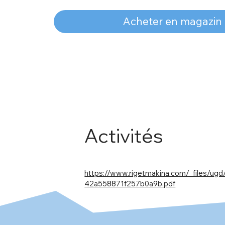
Acheter en magazin
Activités
https://www.rigetmakina.com/_files/u
42a558871f257b0a9b.pdf