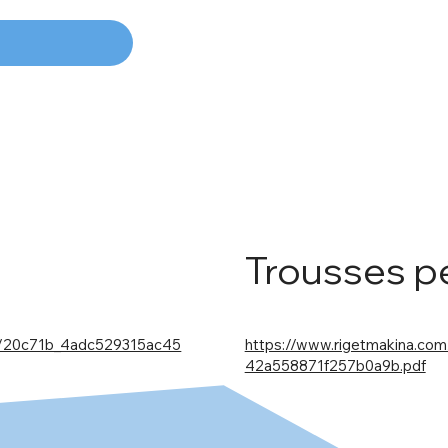
Trousses 
https://www.rigetmakina.co
gd/20c71b_4adc529315ac45
42a558871f257b0a9b.pdf