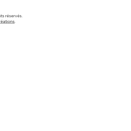
ts réservés.
réations
.