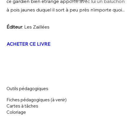
ce gardien bien étrange apporte avec lui un baluchon
à pois jaunes duquel il sort à peu près n’importe quoi...
Éditeur
: Les Zaillées
ACHETER CE LIVRE
Outils pédagogiques
Fiches pédagogiques (à venir)
Cartes à tâches
Coloriage