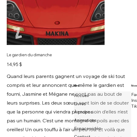
Le gardien du dimanche
Prix
14,95 $
Quand leurs parents gagnent un voyage de ski tout
compris et leur annoncent que même le gardien est
Menu
Résea
fourni, Jasmine et Mégane ne sont pas au bout de
Fa
Accueil
In
leurs surprises. Les deux sœurs sont loin de se douter
Livres
Ti
que la personne qui viendra prendre soin d’elles n’est
À propos
pas un humain. C’est une montagne de poils avec des
Animations
Espace vidéo
oreilles! Un ours touffu à l’air un peu fou. Et voilà que
Contact