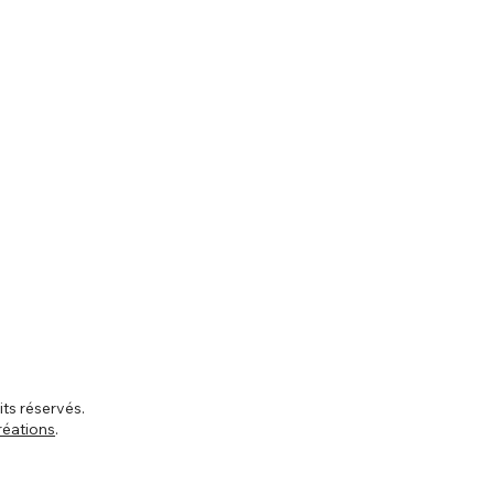
ts réservés.
réations
.