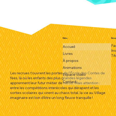
Menu
Résea
Fa
Accueil
In
Livres
Ti
À propos
Animations
Les recrues t’ouvrent les portes de l’École des Contes de
Espace vidéo
fées, là où les enfants des plus grandes légendes
Contact
apprennent leur futur métier de héros. Mais attention :
entre les compétitions interécoles qui dérapent et les
sorties scolaires qui virent au chaos total, la vie au Village
imaginaire est loin d’être un long fleuve tranquille !